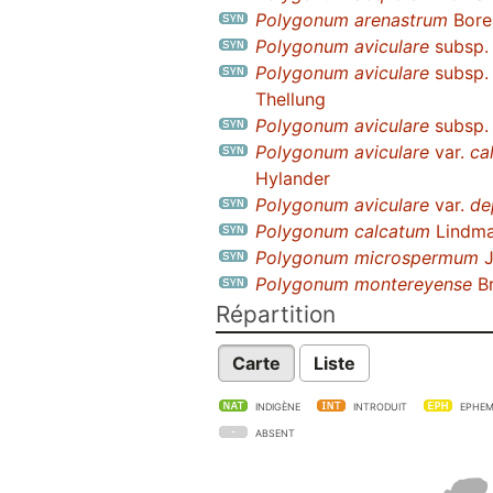
Polygonum arenastrum
Bore
Polygonum aviculare
subsp
Polygonum aviculare
subsp
Thellung
Polygonum aviculare
subsp
Polygonum aviculare
var.
ca
Hylander
Polygonum aviculare
var.
de
Polygonum calcatum
Lindm
Polygonum microspermum
J
Polygonum montereyense
Br
Répartition
Carte
Liste
INDIGÈNE
INTRODUIT
EPHEM
ABSENT