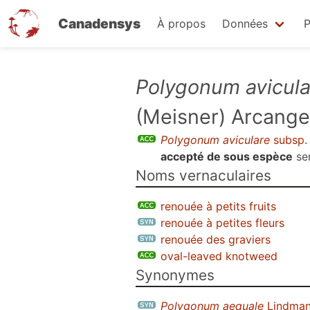
Canadensys
À propos
Données
P
Aller
Polygonum avicula
au
(Meisner) Arcangel
contenu
principal
Polygonum aviculare
subsp
accepté de sous espèce
se
Noms vernaculaires
renouée à petits fruits
renouée à petites fleurs
renouée des graviers
oval-leaved knotweed
Synonymes
Polygonum aequale
Lindma