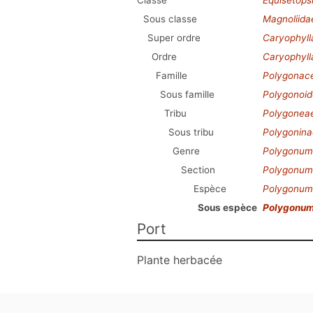
Classe
Equisetops
Sous classe
Magnoliida
Super ordre
Caryophyl
Ordre
Caryophyll
Famille
Polygonac
Sous famille
Polygonoi
Tribu
Polygonea
Sous tribu
Polygonina
Genre
Polygonum
Section
Polygonum
Espèce
Polygonum 
Sous espèce
Polygonum
Port
Plante herbacée