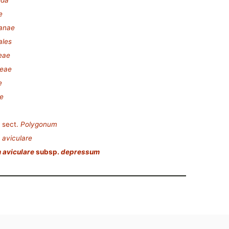
ida
e
lanae
ales
eae
deae
e
e
sect.
Polygonum
aviculare
 aviculare
subsp.
depressum