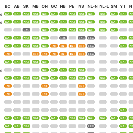
BC
AB
SK
MB
ON
QC
NB
PE
NS
NL-N
NL-L
SM
YT
N
re
te
te