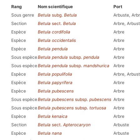
Rang
Nom scientifique
Port
Sous genre
Betula
subg.
Betula
Arbuste, Arb
Section
Betula
sect.
Betula
Arbre, Arbus
Espèce
Betula cordifolia
Arbre
Espèce
Betula occidentalis
Arbre
Espèce
Betula pendula
Arbre
Sous espèce
Betula pendula
subsp.
pendula
Arbre
Sous espèce
Betula pendula
subsp.
mandshurica
Arbre
Espèce
Betula populifolia
Arbre, Arbus
Espèce
Betula papyrifera
Arbre
Espèce
Betula pubescens
Arbre
Sous espèce
Betula pubescens
subsp.
pubescens
Arbre
Sous espèce
Betula pubescens
subsp.
tortuosa
Arbre
Espèce
Betula kenaica
Arbre
Section
Betula
sect.
Apterocaryon
Arbuste
Espèce
Betula nana
Arbuste