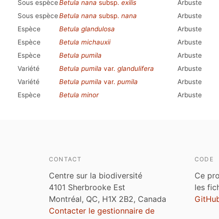
Sous espèce
Betula nana
subsp.
exilis
Arbuste
Sous espèce
Betula nana
subsp.
nana
Arbuste
Espèce
Betula glandulosa
Arbuste
Espèce
Betula michauxii
Arbuste
Espèce
Betula pumila
Arbuste
Variété
Betula pumila
var.
glandulifera
Arbuste
Variété
Betula pumila
var.
pumila
Arbuste
Espèce
Betula minor
Arbuste
CONTACT
CODE
Centre sur la biodiversité
Ce pro
4101 Sherbrooke Est
les fi
Montréal, QC, H1X 2B2, Canada
GitHu
Contacter le gestionnaire de