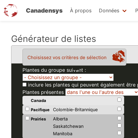
Canadensys
À propos
Données
P
Aller
Générateur de listes
au
contenu
Choisissez vos critères de sélection
principal
Plantes du groupe suivant :
inclure les plantes qui peuvent également être
Plantes présentes
Canada
Colombie-Britannique
Pacifique
Alberta
Prairies
Saskatchewan
Manitoba