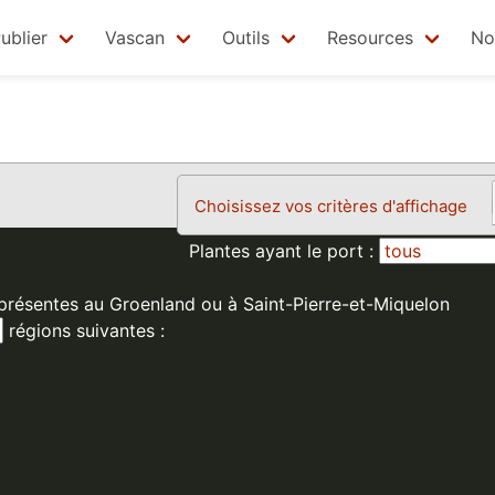
ublier
Vascan
Outils
Resources
No
Choisissez vos critères d'affichage
Plantes ayant le port :
 présentes au Groenland ou à Saint-Pierre-et-Miquelon
régions suivantes :