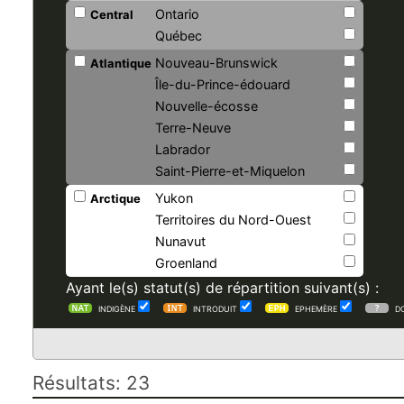
Ontario
Central
Québec
Nouveau-Brunswick
Atlantique
Île-du-Prince-édouard
Nouvelle-écosse
Terre-Neuve
Labrador
Saint-Pierre-et-Miquelon
Yukon
Arctique
Territoires du Nord-Ouest
Nunavut
Groenland
Ayant le(s) statut(s) de répartition suivant(s) :
INDIGÈNE
INTRODUIT
EPHEMÈRE
D
Résultats: 23