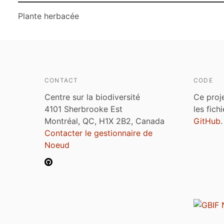
Plante herbacée
CONTACT
CODE
Centre sur la biodiversité
Ce proj
4101 Sherbrooke Est
les fich
Montréal, QC, H1X 2B2, Canada
GitHub
.
Contacter le gestionnaire de
Noeud