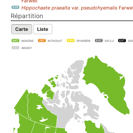
Farwell
Hippochaete praealta
var.
pseudohyemalis
Farwel
Répartition
Carte
Liste
INDIGÈNE
INTRODUIT
EPHEMÈRE
EXCLU
DIS
ABSENT