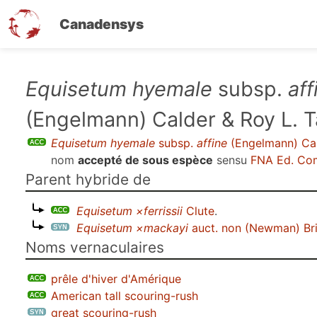
Canadensys
Aller
Equisetum hyemale
subsp.
aff
au
(Engelmann) Calder & Roy L. T
contenu
principal
Equisetum hyemale
subsp.
affine
(Engelmann) Cal
nom
accepté de sous espèce
sensu
FNA Ed. Co
Parent hybride de
Equisetum ×ferrissii
Clute
.
Equisetum ×mackayi
auct. non (Newman) Br
Noms vernaculaires
prêle d'hiver d'Amérique
American tall scouring-rush
great scouring-rush