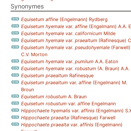
Synonymes
Equisetum affine
(Engelmann) Rydberg
Equisetum hyemale
var.
affine
(Engelmann) A.A. 
Equisetum hyemale
var.
californicum
Milde
Equisetum hyemale
var.
praealtum
(Rafinesque) C
Equisetum hyemale
var.
pseudohyemale
(Farwell)
C.V. Morton
Equisetum hyemale
var.
pumilum
A.A. Eaton
Equisetum hyemale
var.
robustum
(A. Braun) A.A.
Equisetum praealtum
Rafinesque
Equisetum praealtum
var.
affine
(Engelmann) M.
Broun
Equisetum robustum
A. Braun
Equisetum robustum
var.
affine
Engelmann
Hippochaete hyemalis
var.
affinis
(Engelmann) S.X
Hippochaete praealta
(Rafinesque) Farwell
Hippochaete praealta
var.
affinis
(Engelmann)