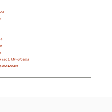
ida
e
ae
e
e
e
sect.
Mimulosma
he moschata