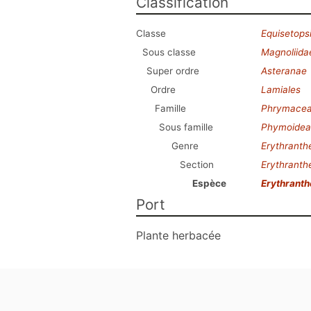
Classification
Classe
Equisetops
Sous classe
Magnoliida
Super ordre
Asteranae
Ordre
Lamiales
Famille
Phrymace
Sous famille
Phymoidea
Genre
Erythranth
Section
Erythranth
Espèce
Erythrant
Port
Plante herbacée