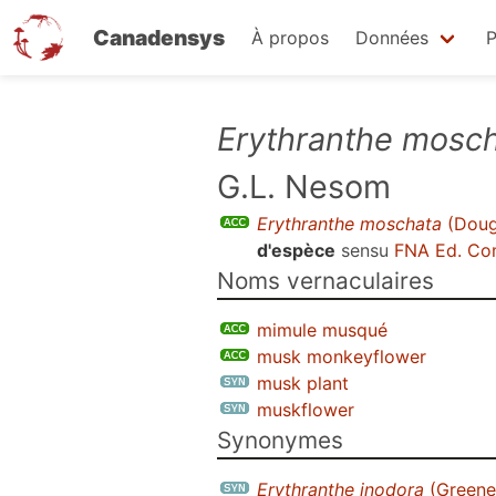
Canadensys
À propos
Données
P
Aller
Erythranthe mosc
au
G.L. Nesom
contenu
principal
Erythranthe moschata
(Dougl
d'espèce
sensu
FNA Ed. Co
Noms vernaculaires
mimule musqué
musk monkeyflower
musk plant
muskflower
Synonymes
Erythranthe inodora
(Greene