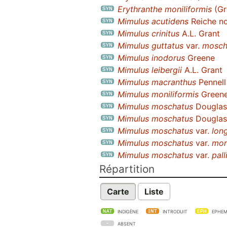
Erythranthe moniliformis
(Gr
Mimulus acutidens
Reiche no
Mimulus crinitus
A.L. Grant
Mimulus guttatus
var.
mosch
Mimulus inodorus
Greene
Mimulus leibergii
A.L. Grant
Mimulus macranthus
Pennell
Mimulus moniliformis
Green
Mimulus moschatus
Douglas 
Mimulus moschatus
Douglas 
Mimulus moschatus
var.
long
Mimulus moschatus
var.
mon
Mimulus moschatus
var.
pall
Répartition
Carte
Liste
INDIGÈNE
INTRODUIT
EPHEM
ABSENT