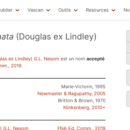
ublier
Vascan
Outils
Resources
No
hata
(Douglas ex Lindley)
as ex Lindley) G.L. Nesom
est un nom
accepté
mm., 2019
.
Marie-Victorin, 1995
Newmaster & Ragupathy, 2005
Britton & Brown, 1970
Klinkenberg, 2010+
) G.L. Nesom
FNA Ed. Comm., 2019